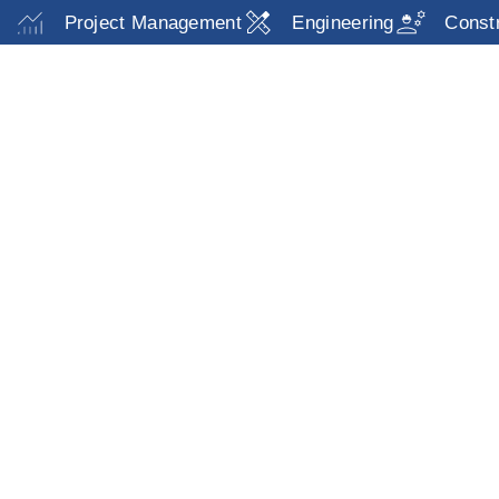
Project Management
Engineering
Const